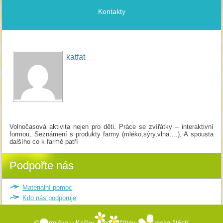
Kontakty
katfat
Volnočasová aktivita nejen pro děti. Práce se zvířátky – interaktivní
formou, Seznámení s produkty farmy (mléko,sýry,vlna….), A spousta
dalšího co k farmě patří
Podpořte nás
Materiální pomoc
Kdo nás podporuje
© Farmička u Kačky -
pod záštitou o.s. Trocha štěstí